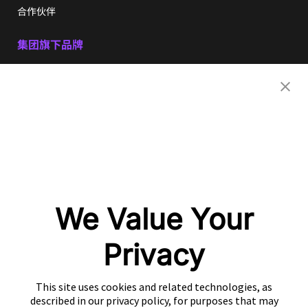
合作伙伴
集团旗下品牌
Nativex
Mintegral
GameAnalytics
SpotMax
热云数据
热力引擎
XMP
We Value Your
AdsPolar
Privacy
联系我们
This site uses cookies and related technologies, as
described in our privacy policy, for purposes that may